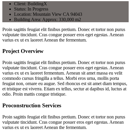
Client:
BuildingX
Status:
In Progress
Location:
Mountain View CA 94043
Building Area:
Approx: 330,000 m2
Proin sagittis feugiat elit finibus pretium. Donec et tortor non purus
vulputate tincidunt. Cras congue posuer eros eget egestas. Aenean
varius ex ut ex laoreet Aenean the fermentum.
Project Overview
Proin sagittis feugiat elit finibus pretium. Donec et tortor non purus
vulputate tincidunt. Cras congue posuer eros eget egestas. Aenean
varius ex ut ex laoreet fermentum. Aenean sit amet massa eu velit
commodo cursus fringilla a tellus. Morbi eros urna, mollis porta
feugiat non, ornare eu augue. Sed rhoncus est sit amet diam tempus,
et tristique est viverra. Etiam ex tellus, sectur at dapibus id, luctus at
odio. Proin mattis congue tristique.
Proconstruction Services
Proin sagittis feugiat elit finibus pretium. Donec et tortor non purus
vulputate tincidunt. Cras congue posuer eros eget egestas. Aenean
varius ex ut ex laoreet Aenean the fermentum.